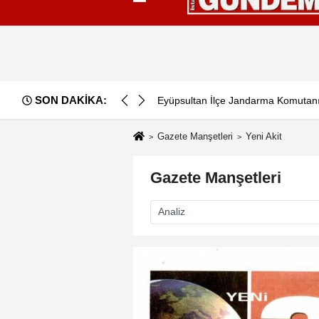
Künye
İletişim
Çerez Politikası
G
SON DAKİKA:
erfi Etti...
AK Parti İstanbul İl Başkanı Abdulla
Gazete Manşetleri
Yeni Akit
Gazete Manşetleri