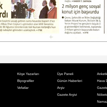
Köşe Yazarları
Üye Paneli
Anketl
Biyografiler
Günün Haberleri
Hava 
Vefatlar
Arşiv
Gazete
Gazete Arşivi
Nöbetc
Namaz 