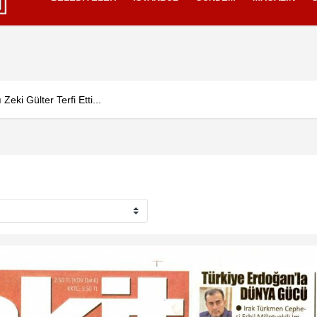
izlilik İlkeleri
h Özdemir'in Üsküdar Belediyesi Başkan Vekilliği seçim sürecine ilişkin 
ANNE VE BEBEK SAĞLI