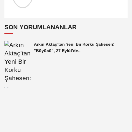
SON YORUMLANANLAR
Arkın Aktaç’tan Yeni Bir Korku Şaheseri:
"Büyücü", 27 Eylül’de...
ÇAY ve KAHVE BAHANE, KİTAP LANSMANI
ŞAHANE!..