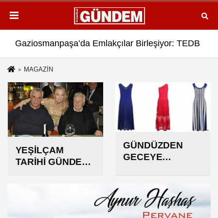
yoruz”
rleşiyor: TEDB Platformu ve Uygulaması Hayata Geçti..
Gaziosmanpaşa Müftüsü Fazlı Mutlu’ya 
MAGAZİN
GÜNDÜZDEN
YEŞİLÇAM
GECEYE
TARİHİ GÜNDE
UZANAN ELBİSE
BULUŞTU
ŞIKLIĞI