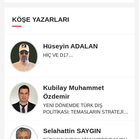
KÖŞE YAZARLARI
Hüseyin ADALAN
HİÇ VE D17…
Kubilay Muhammet
Özdemir
YENİ DÖNEMDE TÜRK DIŞ
POLİTİKASI: TEMASLARIN STRATEJİK
HARİTASI...
Selahattin SAYGIN