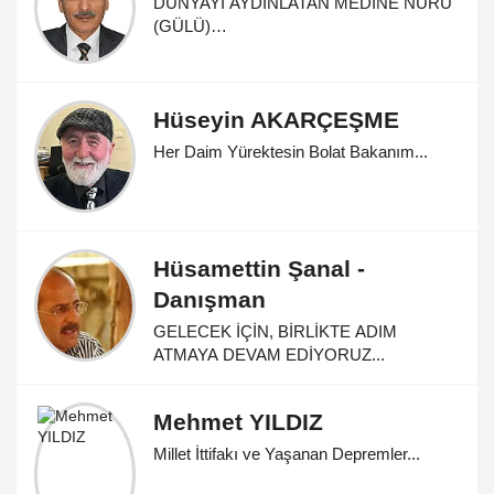
DÜNYAYI AYDINLATAN MEDİNE NURU
(GÜLÜ)…
Hüseyin AKARÇEŞME
Her Daim Yürektesin Bolat Bakanım...
Hüsamettin Şanal -
Danışman
GELECEK İÇİN, BİRLİKTE ADIM
ATMAYA DEVAM EDİYORUZ...
Mehmet YILDIZ
Millet İttifakı ve Yaşanan Depremler...