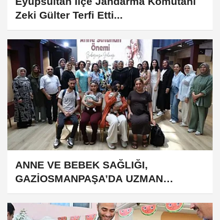
Eyüpsultan İlçe Jandarma Komutanı
Zeki Gülter Terfi Etti...
ANNE VE BEBEK SAĞLIĞI,
GAZİOSMANPAŞA’DA UZMAN
İSİMLERLE KONUŞULDU...