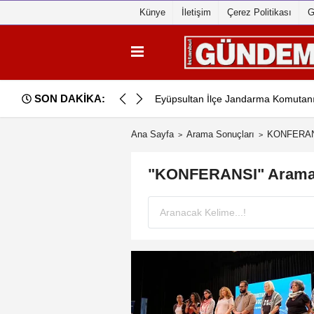
Künye
İletişim
Çerez Politikası
G
SON DAKİKA:
zaltında!..
Eyüpsultan İlçe Jandarma Komutanı Ze
Ana Sayfa
Arama Sonuçları
KONFERA
"KONFERANSI" Arama 