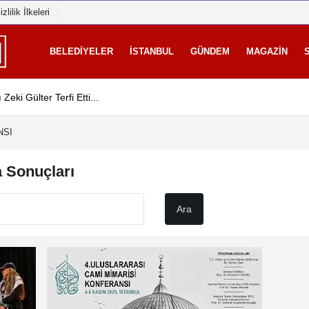
izlilik İlkeleri
BELEDİYELER
İSTANBUL
GÜNDEM
MAGAZİN
ki Gülter Terfi Etti...
AK Parti İstanbul İl Başk
NSI
Sonuçları