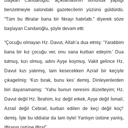
Başkan Candaroğlu, açıklamasının sonunda yaptığı
benzetmeyle salondaki gazetecilerin yüzünü güldürdü.
“Tüm bu iftiralar bana bir fıkrayı hatırlattı.” diyerek söze
başlayan Candaroğlu, şöyle devam etti:
“Çocuğu olmayan Hz. Davut, Allah’a dua etmiş: ‘Yarabbim
bana bir kız çocuğu ver, onu sana kurban edeyim.’ Dua
tutmuş, kızı olmuş, adını Ayşe koymuş. Vakit gelince Hz.
Davut kızı yatırmış, tam kesecekken Azrail bir keçiyle
çıkagelmiş: ‘Kızı bırak, bunu kes’ demiş. Dinleyenlerden
biri dayanamamış: ‘Yahu bunun neresini düzelteyim; Hz.
Davut değil Hz. İbrahim, kız değil erkek, Ayşe değil İsmail,
Azrail değil Cebrail, kurban edilen de keçi değil koç!’
demiş. İşte bu iddialar da tam öyle! Yanlışın üstüne yanlış,
iftiranın üstüne iftira!”