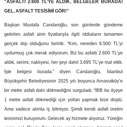
“ASFALTI 2.600 TL’YE ALDIK, BELGELER BURADA!
GEL, ASFALT TESİSİMİ GÖR!”
Başkan Mustafa Candaroğlu, son günlerde gündeme
getirilen asfalt alım fiyatlarıyla ilgili iddiaların tamamen
gerçek dışı olduğunu belirtti. “Kim, nereden 6.500 TL’yi
uydurmuş çok merak ediyorum. Biz bu asfaltı 2.600 TL’ye
aldık, serimi, nakliyesi, her şeyi dahil 3.695 TL’ye mal ettik.
İşte belgesi burada.” diyen Candaroğlu, İstanbul
Büyükşehir Belediyesinin 2025 yılı boyunca Arnavutköy’e
bir metre asfalt dahi dökmediğini vurguladı. “İBB bu ilçeye
1 metre asfalt dökmediği için yolları yapmak bize düştü.
Ama sadece alımla iş bitmiyor. Şimdi kendi asfalt üretim
tesisimizi kuruyorum. Gelecek ay hizmete alıyoruz. Yüreğin