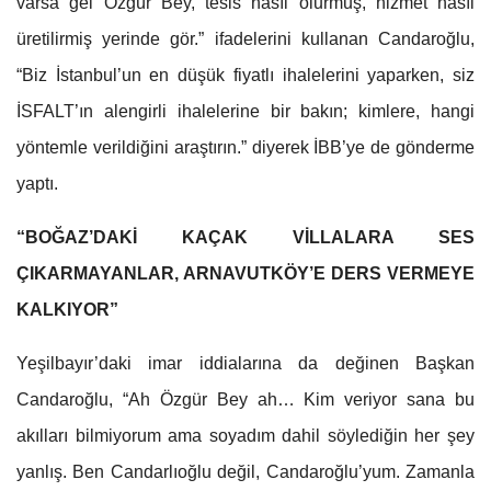
varsa gel Özgür Bey, tesis nasıl olurmuş, hizmet nasıl
üretilirmiş yerinde gör.” ifadelerini kullanan Candaroğlu,
“Biz İstanbul’un en düşük fiyatlı ihalelerini yaparken, siz
İSFALT’ın alengirli ihalelerine bir bakın; kimlere, hangi
yöntemle verildiğini araştırın.” diyerek İBB’ye de gönderme
yaptı.
“BOĞAZ’DAKİ KAÇAK VİLLALARA SES
ÇIKARMAYANLAR, ARNAVUTKÖY’E DERS VERMEYE
KALKIYOR”
Yeşilbayır’daki imar iddialarına da değinen Başkan
Candaroğlu, “Ah Özgür Bey ah… Kim veriyor sana bu
akılları bilmiyorum ama soyadım dahil söylediğin her şey
yanlış. Ben Candarlıoğlu değil, Candaroğlu’yum. Zamanla