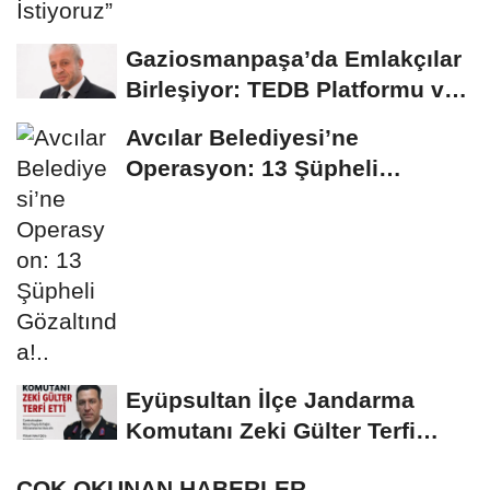
Gaziosmanpaşa’da Emlakçılar
Birleşiyor: TEDB Platformu ve
Uygulaması...
Avcılar Belediyesi’ne
Operasyon: 13 Şüpheli
Gözaltında!..
Eyüpsultan İlçe Jandarma
Komutanı Zeki Gülter Terfi
Etti...
ÇOK OKUNAN HABERLER