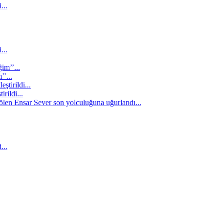
’...
rildi...