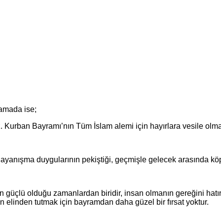
amada ise;
 Kurban Bayramı’nın Tüm İslam alemi için hayırlara vesile olm
dayanışma duygularının pekiştiği, geçmişle gelecek arasında kö
üçlü olduğu zamanlardan biridir, insan olmanın gereğini hatırla
n elinden tutmak için bayramdan daha güzel bir fırsat yoktur.