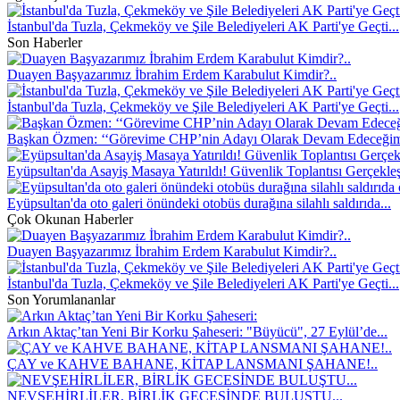
İstanbul'da Tuzla, Çekmeköy ve Şile Belediyeleri AK Parti'ye Geçti...
Son Haberler
Duayen Başyazarımız İbrahim Erdem Karabulut Kimdir?..
İstanbul'da Tuzla, Çekmeköy ve Şile Belediyeleri AK Parti'ye Geçti...
Başkan Özmen: ‘‘Görevime CHP’nin Adayı Olarak Devam Edeceğim’
Eyüpsultan'da Asayiş Masaya Yatırıldı! Güvenlik Toplantısı Gerçekleşti
Eyüpsultan'da oto galeri önündeki otobüs durağına silahlı saldırıda...
Çok Okunan Haberler
Duayen Başyazarımız İbrahim Erdem Karabulut Kimdir?..
İstanbul'da Tuzla, Çekmeköy ve Şile Belediyeleri AK Parti'ye Geçti...
Son Yorumlananlar
Arkın Aktaç’tan Yeni Bir Korku Şaheseri: "Büyücü", 27 Eylül’de...
ÇAY ve KAHVE BAHANE, KİTAP LANSMANI ŞAHANE!..
NEVŞEHİRLİLER, BİRLİK GECESİNDE BULUŞTU...