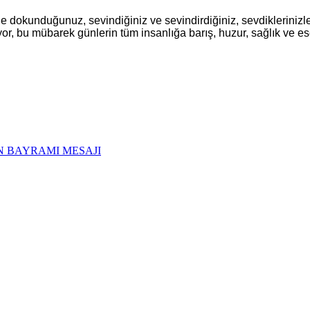
ine dokunduğunuz, sevindiğiniz ve sevindirdiğiniz, sevdiklerinizl
r, bu mübarek günlerin tüm insanlığa barış, huzur, sağlık ve ese
N BAYRAMI MESAJI