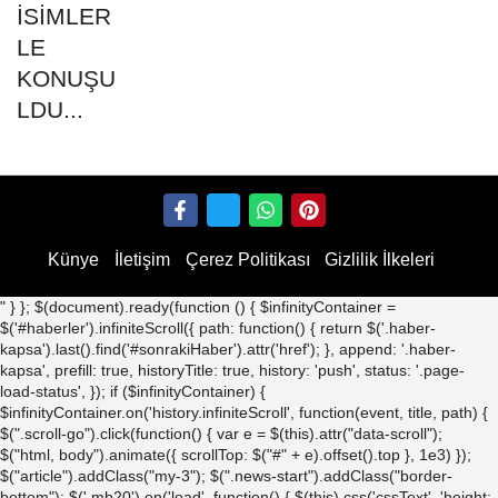
Künye
İletişim
Çerez Politikası
Gizlilik İlkeleri
" } }; $(document).ready(function () { $infinityContainer =
$('#haberler').infiniteScroll({ path: function() { return $('.haber-
kapsa').last().find('#sonrakiHaber').attr('href'); }, append: '.haber-
kapsa', prefill: true, historyTitle: true, history: 'push', status: '.page-
load-status', }); if ($infinityContainer) {
$infinityContainer.on('history.infiniteScroll', function(event, title, path) {
$(".scroll-go").click(function() { var e = $(this).attr("data-scroll");
$("html, body").animate({ scrollTop: $("#" + e).offset().top }, 1e3) });
$("article").addClass("my-3"); $(".news-start").addClass("border-
bottom"); $('.mb20').on('load', function() { $(this).css('cssText', 'height: