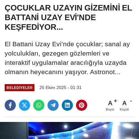
ÇOCUKLAR UZAYIN GİZEMİNİ EL
BATTANİ UZAY EVİ'NDE
KEŞFEDİYOR...
El Battani Uzay Evi’nde çocuklar; sanal ay
yolculukları, gezegen gözlemleri ve
interaktif uygulamalar aracılığıyla uzayda
olmanın heyecanını yaşıyor. Astronot...
25 Ekim 2025 - 01:31
BELEDİYELER
A
A
Büyüt
Küçült