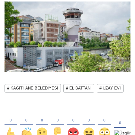
# KAĞITHANE BELEDİYESİ
# EL BATTANİ
# UZAY EVİ