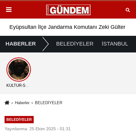
 Gözaltında!..
Eyüpsultan İlçe Jandarma Komutanı Zeki Gülter Terfi 
AK 
HABERLER
BELEDİYELER
İSTANBUL
KÜLTÜR-SANAT
Haberler
BELEDİYELER
BELEDİYELER
Yayınlanma: 25 Ekim 2025 - 01:31