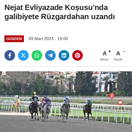
Nejat Evliyazade Koşusu'nda
galibiyete Rüzgardahan uzandı
09 Mart 2023 - 19:00
GÜNDEM
A
A
Büyüt
Küçült