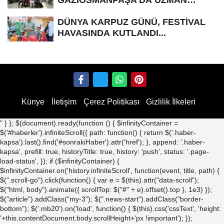
GAZİOSMANPAŞA’DA UZMAN
İSİMLERLE KONUŞULDU...
DÜNYA KARPUZ GÜNÜ, FESTİVAL
HAVASINDA KUTLANDI...
Künye
İletişim
Çerez Politikası
Gizlilik İlkeleri
" } }; $(document).ready(function () { $infinityContainer =
$('#haberler').infiniteScroll({ path: function() { return $('.haber-
kapsa').last().find('#sonrakiHaber').attr('href'); }, append: '.haber-
kapsa', prefill: true, historyTitle: true, history: 'push', status: '.page-
load-status', }); if ($infinityContainer) {
$infinityContainer.on('history.infiniteScroll', function(event, title, path) {
$(".scroll-go").click(function() { var e = $(this).attr("data-scroll");
$("html, body").animate({ scrollTop: $("#" + e).offset().top }, 1e3) });
$("article").addClass("my-3"); $(".news-start").addClass("border-
bottom"); $('.mb20').on('load', function() { $(this).css('cssText', 'height:
'+this.contentDocument.body.scrollHeight+'px !important'); });