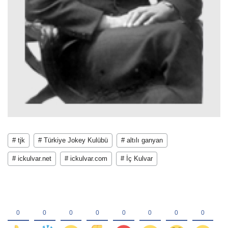
# tjk
# Türkiye Jokey Kulübü
# altılı ganyan
# ickulvar.net
# ickulvar.com
# İç Kulvar