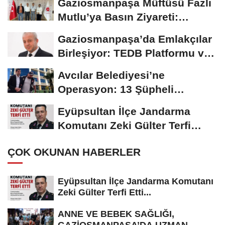
Gaziosmanpaşa Müftüsü Fazlı
Mutlu’ya Basın Ziyareti:
“Gençliğe...
Gaziosmanpaşa’da Emlakçılar
Birleşiyor: TEDB Platformu ve
Uygulaması...
Avcılar Belediyesi’ne
Operasyon: 13 Şüpheli
Gözaltında!..
Eyüpsultan İlçe Jandarma
Komutanı Zeki Gülter Terfi
Etti...
ÇOK OKUNAN HABERLER
Eyüpsultan İlçe Jandarma Komutanı
Zeki Gülter Terfi Etti...
ANNE VE BEBEK SAĞLIĞI,