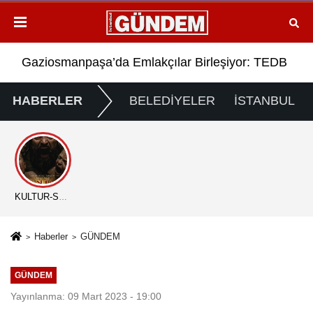
 Ziyareti: “Gençliğe Dokunmak İstiyoruz”
Gaziosmanpaşa’da Emlakçılar Birleşiyor: TEDB Plat
Gaz
HABERLER
BELEDİYELER
İSTANBUL
KÜLTÜR-SANAT
Haberler
GÜNDEM
GÜNDEM
Yayınlanma: 09 Mart 2023 - 19:00