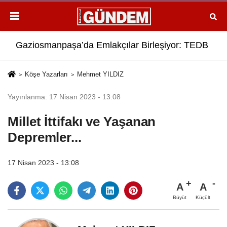
 Ziyareti: “Gençliğe Dokunmak İstiyoruz”
Gaziosmanpaşa’da Emlakçılar Birleşiyor: TEDB Plat
Gaz
Köşe Yazarları
Mehmet YILDIZ
Yayınlanma: 17 Nisan 2023 - 13:08
Millet İttifakı ve Yaşanan
Depremler...
17 Nisan 2023 - 13:08
A
A
Büyüt
Küçült