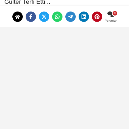
Eyüpsultan İlçe Jandarma Komutanı
Zeki Gülter Terfi Etti...
Yorumlar
ANNE VE BEBEK SAĞLIĞI,
GAZİOSMANPAŞA’DA UZMAN
İSİMLERLE KONUŞULDU...