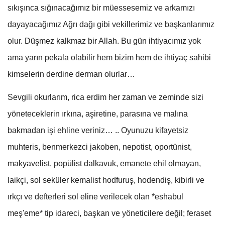
sıkışınca sığınacağımız bir müessesemiz ve arkamızı
dayayacağımız Ağrı dağı gibi vekillerimiz ve başkanlarımız
olur. Düşmez kalkmaz bir Allah. Bu gün ihtiyacımız yok
ama yarın pekala olabilir hem bizim hem de ihtiyaç sahibi
kimselerin derdine derman olurlar…
Sevgili okurlarım, rica erdim her zaman ve zeminde sizi
yöneteceklerin ırkına, aşiretine, parasına ve malına
bakmadan işi ehline veriniz… .. Oyunuzu kifayetsiz
muhteris, benmerkezci jakoben, nepotist, oportünist,
makyavelist, popülist dalkavuk, emanete ehil olmayan,
laikçi, sol seküler kemalist hodfuruş, hodendiş, kibirli ve
ırkçı ve defterleri sol eline verilecek olan *eshabul
meş'eme* tip idareci, başkan ve yöneticilere değil; feraset