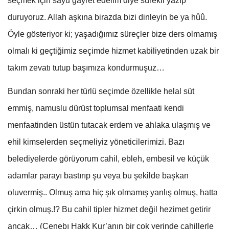
seçmek için sayu gayret edelim diye sürekli yazıp
duruyoruz. Allah aşkına birazda bizi dinleyin be ya hûû.
Öyle gösteriyor ki; yaşadığımız süreçler bize ders olmamış
olmalı ki geçtiğimiz seçimde hizmet kabiliyetinden uzak bir
takım zevatı tutup başımıza kondurmuşuz…
Bundan sonraki her türlü seçimde özellikle helal süt
emmiş, namuslu dürüst toplumsal menfaati kendi
menfaatinden üstün tutacak erdem ve ahlaka ulaşmış ve
ehil kimselerden seçmeliyiz yöneticilerimizi. Bazı
belediyelerde görüyorum cahil, ebleh, embesil ve küçük
adamlar parayı bastırıp şu veya bu şekilde başkan
oluvermiş.. Olmuş ama hiç şık olmamış yanlış olmuş, hatta
çirkin olmuş.!? Bu cahil tipler hizmet değil hezimet getirir
ancak… (Cenebı Hakk Kur’anın bir çok yerinde cahillerle