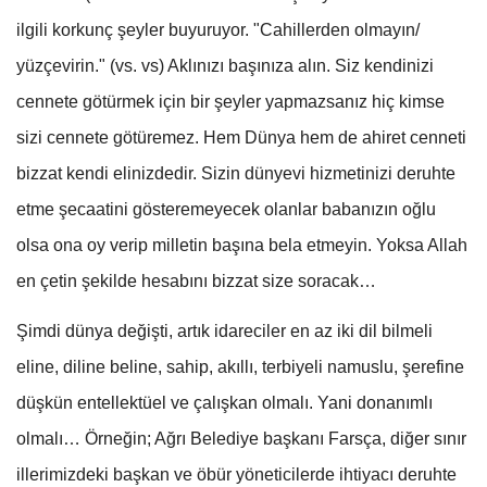
ilgili korkunç şeyler buyuruyor. "Cahillerden olmayın/
yüzçevirin." (vs. vs) Aklınızı başınıza alın. Siz kendinizi
cennete götürmek için bir şeyler yapmazsanız hiç kimse
sizi cennete götüremez. Hem Dünya hem de ahiret cenneti
bizzat kendi elinizdedir. Sizin dünyevi hizmetinizi deruhte
etme şecaatini gösteremeyecek olanlar babanızın oğlu
olsa ona oy verip milletin başına bela etmeyin. Yoksa Allah
en çetin şekilde hesabını bizzat size soracak…
Şimdi dünya değişti, artık idareciler en az iki dil bilmeli
eline, diline beline, sahip, akıllı, terbiyeli namuslu, şerefine
düşkün entellektüel ve çalışkan olmalı. Yani donanımlı
olmalı… Örneğin; Ağrı Belediye başkanı Farsça, diğer sınır
illerimizdeki başkan ve öbür yöneticilerde ihtiyacı deruhte