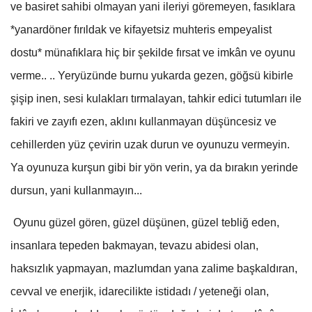
ve basiret sahibi olmayan yani ileriyi göremeyen, fasıklara
*yanardöner fırıldak ve kifayetsiz muhteris empeyalist
dostu* münafıklara hiç bir şekilde fırsat ve imkân ve oyunu
verme.. .. Yeryüzünde burnu yukarda gezen, göğsü kibirle
şişip inen, sesi kulakları tırmalayan, tahkir edici tutumları ile
fakiri ve zayıfı ezen, aklını kullanmayan düşüncesiz ve
cehillerden yüz çevirin uzak durun ve oyunuzu vermeyin.
Ya oyunuza kurşun gibi bir yön verin, ya da bırakın yerinde
dursun, yani kullanmayın...
Oyunu güzel gören, güzel düşünen, güzel tebliğ eden,
insanlara tepeden bakmayan, tevazu abidesi olan,
haksızlık yapmayan, mazlumdan yana zalime başkaldıran,
cevval ve enerjik, idarecilikte istidadı / yeteneği olan,