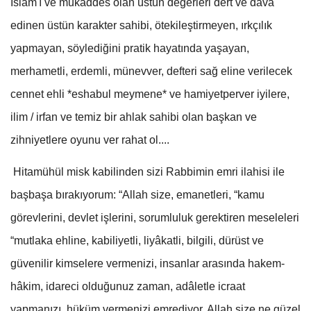
İslâm'ı ve mukaddes olan üstün değerleri dert ve dâvâ
edinen üstün karakter sahibi, ötekileştirmeyen, ırkçılık
yapmayan, söylediğini pratik hayatında yaşayan,
merhametli, erdemli, münevver, defteri sağ eline verilecek
cennet ehli *eshabul meymene* ve hamiyetperver iyilere,
ilim / irfan ve temiz bir ahlak sahibi olan başkan ve
zihniyetlere oyunu ver rahat ol....
Hitamühül misk kabilinden sizi Rabbimin emri ilahisi ile
başbaşa bırakıyorum: “Allah size, emanetleri, “kamu
görevlerini, devlet işlerini, sorumluluk gerektiren meseleleri
“mutlaka ehline, kabiliyetli, liyâkatli, bilgili, dürüst ve
güvenilir kimselere vermenizi, insanlar arasında hakem-
hâkim, idareci olduğunuz zaman, adâletle icraat
yapmanızı, hüküm vermenizi emrediyor. Allah size ne güzel