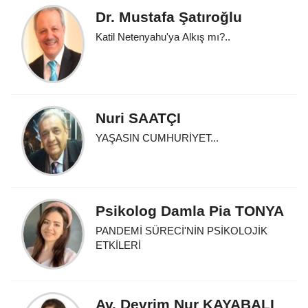
Dr. Mustafa Şatıroğlu
Katil Netenyahu'ya Alkış mı?..
Nuri SAATÇI
YAŞASIN CUMHURİYET...
Psikolog Damla Pia TONYA
PANDEMİ SÜRECİ'NİN PSİKOLOJİK
ETKİLERİ
Av. Devrim Nur KAYABALI